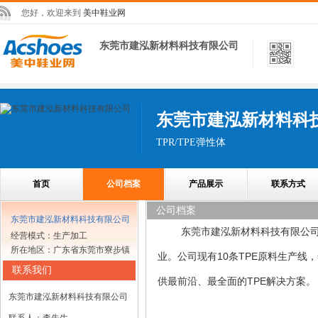
您好，欢迎来到
美中鞋业网
东莞市建泓新材料科技有限公司
东莞市建泓新材料科
TPR/TPE弹性体
首页
公司档案
产品展示
联系方式
公司档案
东莞市建泓新材料科技有限公司
东莞市建泓新材料科技有限公司成
经营模式：生产加工
所在地区：广东省东莞市寮步镇
业。公司现有10条TPE原料生产线，
联系我们
供最前沿、最全面的TPE解决方案
东莞市建泓新材料科技有限公司