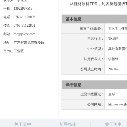
联系人：李先生
从鞋材原料TPR，到各类包覆级T
手机：13922987519
电话：0769-81126006
基本信息
传真：0769-81122801
主营产品/服务：
TPR/TPE弹
邮箱：hw@jh-tpe.com
主营行业：
TRB鞋
地址：广东省东莞市寮步镇
企业类型：
其他有限责
富竹山工业区
法定代表人：
李德锋
公司成立时间：
2021年
详细信息
主要销售区域：
全球
公司网站：
http://www.jh
关于美中
新手指南
关于美中